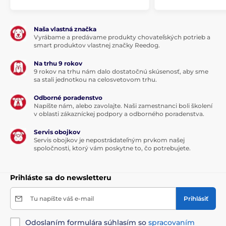
návyky a predchádzať tak obezite, prejedaniu alebo
vynechávaniu kŕmenia.
Okrem toho je Petoneer Nutri Vision Mini
Naša vlastná značka
Vyrábame a predávame produkty chovateľských potrieb a
kompatibilný s aplikáciou
TUYA
, čo umožňuje jeho
smart produktov vlastnej značky Reedog.
integráciu s ostatnými zariadeniami v aplikácii TUYA.
Táto kompatibilita zaručuje, že môžete ľahko
Na trhu 9 rokov
spravovať a synchronizovať rôzne inteligentné
9 rokov na trhu nám dalo dostatočnú skúsenosť, aby sme
zariadenia vo vašej domácnosti, čo prináša ešte väčšie
sa stali jednotkou na celosvetovom trhu.
pohodlie a kontrolu nad starostlivosťou o vaše domáce
zvieratá.
Odborné poradenstvo
Napíšte nám, alebo zavolajte. Naši zamestnanci boli školení
Rozmery: 19 x 19 x 31 cm
v oblasti zákazníckej podpory a odborného poradenstva.
Technické špecifikácie sa môžu zmeniť bez
Servis obojkov
predchádzajúceho upozornenia. Obrázky majú len
Servis obojkov je nepostrádateľným prvkom našej
spoločnosti, ktorý vám poskytne to, čo potrebujete.
ilustračný charakter.
Prihláste sa do newsletteru
Produkt je zaradený v kategóriách
Tu napíšte váš e-mail
Prihlásiť
SmartPet
Smart dávkovače a misky
Chovateľstvo
Misky a dávkovače
Odoslaním formulára súhlasím so
spracovaním