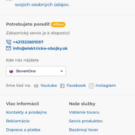
svojich osobných údajov
.
Dávkovače krmiva
Na suché krmivo
Mačka
Potrebujete poradiť
offline
Zákaznický servis je k dispozícii
+421322601057
info@elektricke-obojky.sk
Kde nás nájdete
Slovenčina
Sme tiež na:
Youtube
Facebook
Instagram
Viac informácií
Naše služby
Kontakty a prodejna
Vrátenie tovaru
Reklamácie
Servis produktov
Doprava a platba
Bazárový tovar