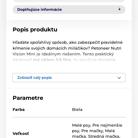
Doplňujúce informácie
Popis produktu
Hľadáte spoľahlivý spôsob, ako zabezpečiť pravidelné
kŕmenie svojich domácich miláčikov? Petoneer Nutri
Vision Mini je ideálnym riešením. Tento praktický
dávkovač
má objem 2,6 litra
, čo zaručuje dostatok
krmiva
pre mačky a malé psy na 10 až 15 dní
, takže sa
nemusíte obávať, ani keď prídete domov neskôr.
Pomocou
praktickej mobilnej aplikácie
a
Zobraziť celý popis
zabudovanej
130-stupňovej kamery
môžete mať
neustále prehľad o kŕmení vášho domáceho
maznáčika. Aj keď odídete, môžete dávkovač ovládať
Parametre
na diaľku a dopriať svojmu domácemu miláčikovi
ďalšie krmivo. Užite si zábavu pri kŕmení, postarajte sa
Farba
Biela
o svojich domácich miláčikov kedykoľvek a kdekoľvek.
Malé psy
,
Pre nejmenšie
psy
,
Pre mačky
,
Malá
Veľkosť
mačka
,
Stredná mačka
,