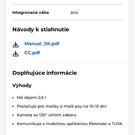
Dávkovač krmiva Petoneer Nutri Vision Mini
má
Integrovaná váha
áno
objem 2,6 l
Vystačí pre mačky a malé psy na 10-15 dní
Návody k stiahnutie
Komunikuje s mobilnými aplikáciami Petoneer aj
TUYA
Manual_SK.pdf
Napájaný elektrinou a
batériami (nie sú súčasťou
balenia)
CC.pdf
Protišmyková podložka udrží dávkovač na mieste
Senzor vás
informuje o nedostatku krmiva
Doplňujúce informácie
Výhody
Má objem 2,6 l
Postačuje pre mačky a malé psy na 10-15 dní
Kamera so 130° uhlom záberu
Komunikuje s mobilnou aplikáciou Petoneer a TUYA