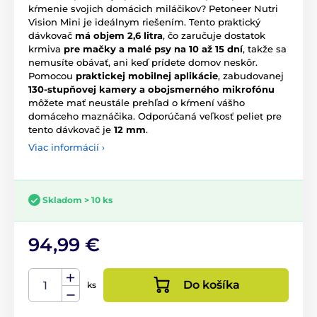
kŕmenie svojich domácich miláčikov? Petoneer Nutri
Vision Mini je ideálnym riešením. Tento praktický
dávkovač
má objem 2,6 litra
, čo zaručuje dostatok
krmiva
pre mačky a malé psy na 10 až 15 dní
, takže sa
nemusíte obávať, ani keď prídete domov neskôr.
Pomocou
praktickej mobilnej aplikácie
, zabudovanej
130-stupňovej kamery a obojsmerného mikrofónu
môžete mať neustále prehľad o kŕmení vášho
domáceho maznáčika. Odporúčaná veľkosť peliet pre
tento dávkovač je
12 mm
.
Viac informácií ›
Skladom > 10 ks
94,99 €
Do košíka
ks