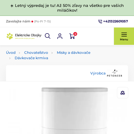
☀️ Letný výpredaj je tu! Až 50% zľavy na všetko pre vašich
miláčikov!
+421322601057
Zavolajte nám
(Po-Pi 7-15)
0
Menu
Úvod
Chovateľstvo
Misky a dávkovače
Dávkovače krmiva
Výrobca