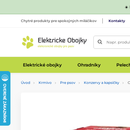
☀️
Chytré produkty pre spokojných miláčikov
Kontakty
Napr. produk
Elektrické obojky
Ohradníky
Pelec
Úvod
Krmivo
Pre psov
Konzervy a kapsičky
C