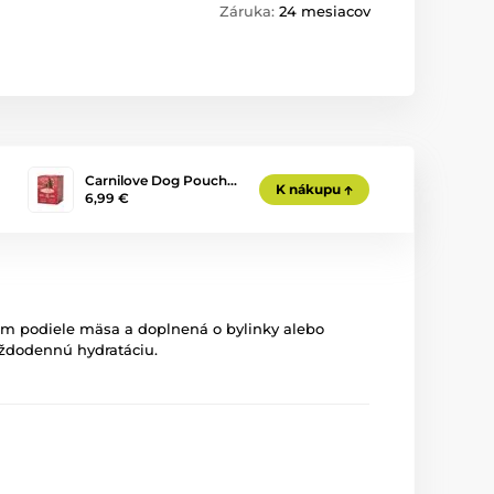
Záruka:
24 mesiacov
Carnilove Dog Pouch…
K nákupu
6,99 €
om podiele mäsa a doplnená o bylinky alebo
aždodennú hydratáciu.