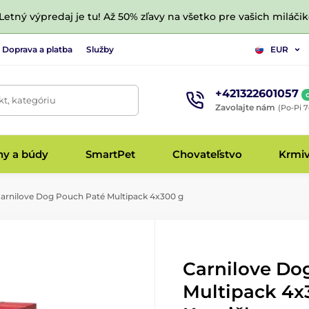
 Letný výpredaj je tu! Až 50% zľavy na všetko pre vašich miláčik
Doprava a platba
Služby
EUR
+421322601057
t, kategóriu
Zavolajte nám
(Po-Pi 7
hy a búdy
SmartPet
Chovateľstvo
Krmi
arnilove Dog Pouch Paté Multipack 4x300 g
Carnilove Do
Multipack 4x3