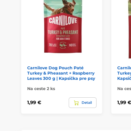
Carnilove Dog Pouch Paté
Carni
Turkey & Pheasant + Raspberry
Turke
Leaves 300 g | Kapsička pre psy
Kapsič
Na ceste 2 ks
Na ces
1,99 €
1,99 
Detail