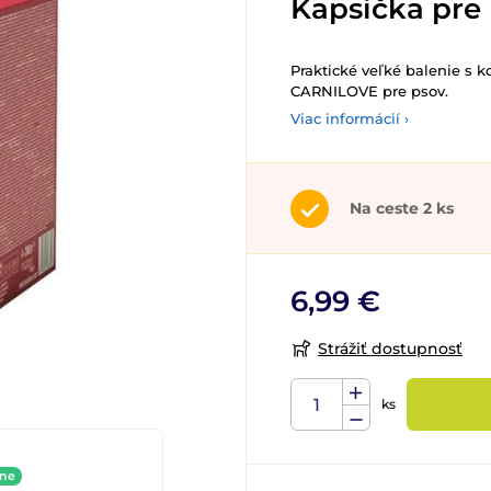
Kapsička pre
Praktické veľké balenie s
CARNILOVE pre psov.
Viac informácií ›
Na ceste 2 ks
6,99 €
Strážiť dostupnosť
ks
ine