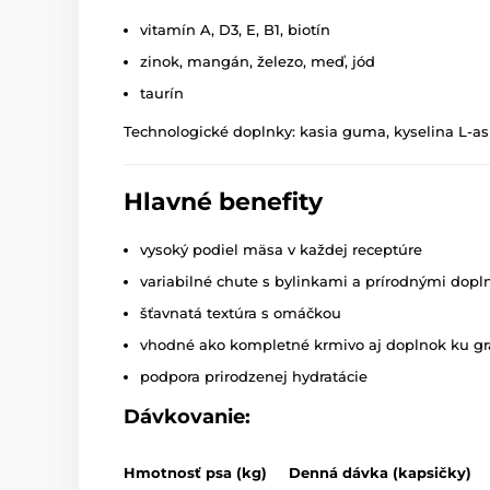
vitamín A, D3, E, B1, biotín
zinok, mangán, železo, meď, jód
taurín
Technologické doplnky: kasia guma, kyselina L-a
Hlavné benefity
vysoký podiel mäsa v každej receptúre
variabilné chute s bylinkami a prírodnými dop
šťavnatá textúra s omáčkou
vhodné ako kompletné krmivo aj doplnok ku g
podpora prirodzenej hydratácie
Dávkovanie:
Hmotnosť psa (kg)
Denná dávka (kapsičky)