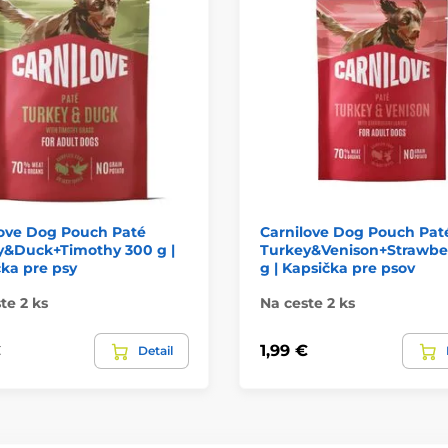
love Dog Pouch Paté
Carnilove Dog Pouch Pat
y&Duck+Timothy 300 g |
Turkey&Venison+Strawbe
ka pre psy
g | Kapsička pre psov
te 2 ks
Na ceste 2 ks
€
1,99 €
Detail