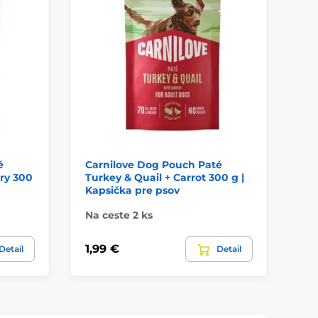
é
Carnilove Dog Pouch Paté
Ca
ry 300
Turkey & Quail + Carrot 300 g |
Tu
Kapsička pre psov
Ka
Na ceste 2 ks
Na
1,99 €
1,
Detail
Detail