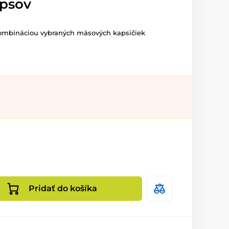
 psov
 kombináciou vybraných mäsových kapsičiek
Pridať do košíka