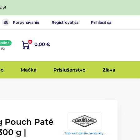
ov!
Porovnávanie
Registrovať sa
Prihlásiť sa
0
online
0,00 €
-15)
vo
Mačka
Príslušenstvo
Zľava
g Pouch Paté
00 g |
Zobraziť ďalšie produkty ›