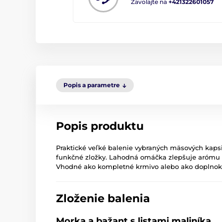
Zavolajte na
+421322601057
Popis a parametre
Popis produktu
Praktické veľké balenie vybraných mäsových kaps
funkčné zložky. Lahodná omáčka zlepšuje arómu a
Vhodné ako kompletné krmivo alebo ako doplnok 
Zloženie balenia
Morka a bažant s listami maliníka