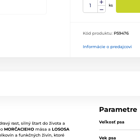
ks
Kód produktu:
P59476
Informácie o predajcovi
Parametre
Veľkosť psa
avý rast, silný štart do života a
ho
MORČACIEHO
mäsa a
LOSOSA
lkovín a funkčných živín, ktoré
Vek psa