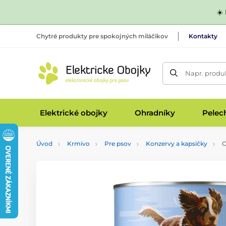
☀️
Chytré produkty pre spokojných miláčikov
Kontakty
Napr. produk
Elektrické obojky
Ohradníky
Pelec
Úvod
Krmivo
Pre psov
Konzervy a kapsičky
C