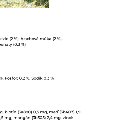
bezle (2 %), hrachová múka (2 %),
penatý (0,3 %)
%. Fosfor: 0,2 %, Sodík 0,3 %
g, biotín (3a880) 0,5 mg, meď (3b407) 1,9
 0,5 mg, mangán (3b505) 2,4 mg, zinok