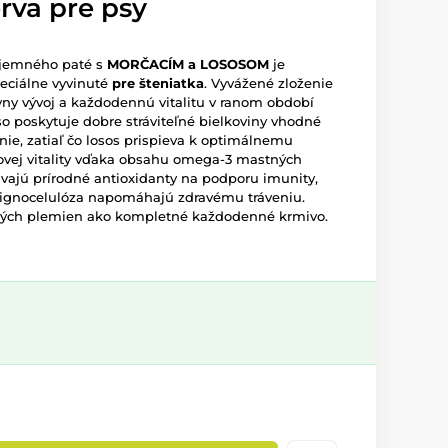
rva pre psy
 jemného paté s
MORČACÍM a LOSOSOM
je
eciálne vyvinuté
pre šteniatka
. Vyvážené zloženie
ávny vývoj a každodennú vitalitu v ranom období
o poskytuje dobre stráviteľné bielkoviny vhodné
enie, zatiaľ čo losos prispieva k optimálnemu
ovej vitality vďaka obsahu omega-3 mastných
ávajú prírodné antioxidanty na podporu imunity,
 lignocelulóza napomáhajú zdravému tráveniu.
kých plemien ako kompletné každodenné krmivo.