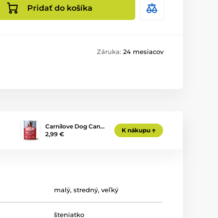
Pridať do košíka
Záruka:
24 mesiacov
Carnilove Dog Can…
K nákupu
2,99 €
malý
,
stredný
,
veľký
šteniatko