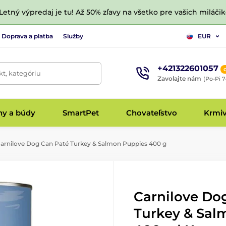
 Letný výpredaj je tu! Až 50% zľavy na všetko pre vašich miláčik
Doprava a platba
Služby
EUR
+421322601057
t, kategóriu
Zavolajte nám
(Po-Pi 7
hy a búdy
SmartPet
Chovateľstvo
Krmi
arnilove Dog Can Paté Turkey & Salmon Puppies 400 g
Carnilove Do
Turkey & Sal