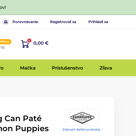
ov!
Porovnávanie
Registrovať sa
Prihlásiť sa
0
offline
0,00 €
-15)
vo
Mačka
Príslušenstvo
Zľava
g Can Paté
mon Puppies
Zobraziť ďalšie produkty ›