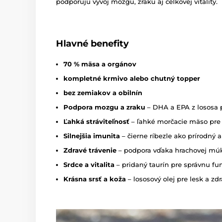
podporujú vývoj mozgu, zraku aj celkovej vitality.
Hlavné benefity
70 % mäsa a orgánov
kompletné krmivo alebo chutný topper
bez zemiakov a obilnín
Podpora mozgu a zraku
– DHA a EPA z lososa p
Ľahká stráviteľnosť
– ľahké morčacie mäso pre c
Silnejšia imunita
– čierne ríbezle ako prírodný 
Zdravé trávenie
– podpora vďaka hrachovej mú
Srdce a vitalita
– pridaný taurín pre správnu fu
Krásna srsť a koža
– lososový olej pre lesk a zd