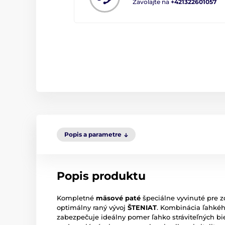
Zavolajte na
+421322601057
Popis a parametre
Popis produktu
Kompletné
mäsové paté
špeciálne vyvinuté pre zdr
optimálny raný vývoj
ŠTENIAT
. Kombinácia ľahké
zabezpečuje ideálny pomer ľahko stráviteľných bie