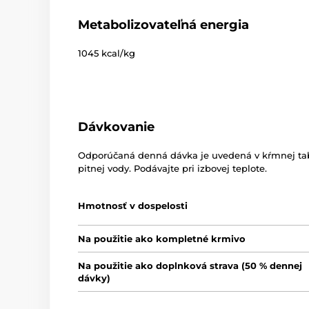
Metabolizovateľná energia
1045 kcal/kg
Dávkovanie
Odporúčaná denná dávka je uvedená v kŕmnej tab
pitnej vody. Podávajte pri izbovej teplote.
Hmotnosť v dospelosti
Na použitie ako kompletné krmivo
Na použitie ako doplnková strava (50 % dennej
dávky)