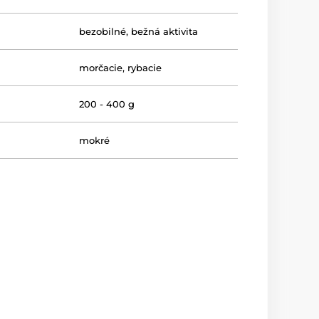
bezobilné
,
bežná aktivita
morčacie
,
rybacie
200 - 400 g
mokré