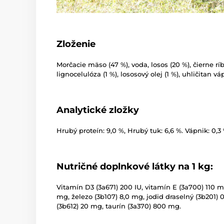
Zloženie
Morčacie mäso (47 %), voda, losos (20 %), čierne rí
lignocelulóza (1 %), lososový olej (1 %), uhličitan vá
Analytické zložky
Hrubý proteín: 9,0 %, Hrubý tuk: 6,6 %. Vápnik: 0,3 
Nutričné doplnkové látky na 1 kg:
Vitamín D3 (3a671) 200 IU, vitamín E (3a700) 110 m
mg, železo (3b107) 8,0 mg, jodid draselný (3b201)
(3b612) 20 mg, taurín (3a370) 800 mg.