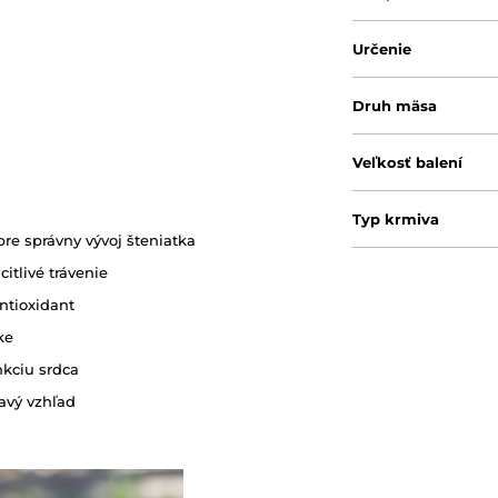
Určenie
Druh mäsa
Veľkosť balení
Typ krmiva
re správny vývoj šteniatka
itlivé trávenie
antioxidant
ke
nkciu srdca
ravý vzhľad