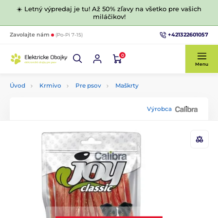
☀️ Letný výpredaj je tu! Až 50% zľavy na všetko pre vašich
miláčikov!
+421322601057
Zavolajte nám
(Po-Pi 7-15)
0
Menu
Úvod
Krmivo
Pre psov
Maškrty
Výrobca