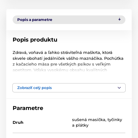
Popis a parametre
Popis produktu
Zdravá, voňavá a ľahko stráviteľná maškrta, ktorá
skvele obohatí jedálniček vášho maznáčika. Pochúťka
z kačacieho mäsa pre všetkých psíkov s veľkým
apetítom. Vďaka vysokému obsahu kvalitných
proteínov a nízkemu obsahu tuku je vhodná aj pre psy
s citlivým trávením.
Zobraziť celý popis
Zloženie
: kačacie mäso, rastlinný proteín, glycerín,
Parametre
kukuričný škrob.
sušená masíčka
,
tyčinky
Analytické zložky:
hrubý proteín 50%, obsah tukov 5%,
Druh
a plátky
hrubá vláknina 3%, hrubý popol 5%, vlhkosť 20%.