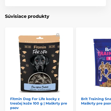
Súvisiace produkty
Fitmin Dog For Life kocky z
Brit Training Sn
tresčej kože 100 g | Maškrty pre
Maškrty pre pso
psov