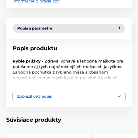
Informácie o predajcovi
Popis a parametre
Popis produktu
Rybie prúžky -
Zdravá, voňavá a lahodná maškrta pre
potešenie aj tých najnáročnejších mačacích jazýčkov.
Lahodná pochúťka z rybieho mäsa s obsahom
nenasýtených mastných kyselín pre vitalitu, zdravú
kožu a srsť. Neodolateľné rybie prúžky skvele obohatia
jedálniček vašej mačičky.
Doplnkové krmivo pre mačky.
Zobraziť celý popis
Zloženie:
rybie mäso, rastlinný proteín, glycerín,
sorbitol.
Súvisiace produkty
Analytické zložky:
hrubý proteín 35%, obsah tukov 2%,
hrubá vláknina 3%, hrubý popol 3%, vlhkosť 20%.
Technické špecifikácie sa môžu zmeniť bez