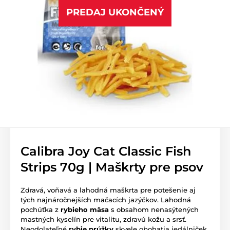
PREDAJ UKONČENÝ
Calibra Joy Cat Classic Fish
Strips 70g | Maškrty pre psov
Zdravá, voňavá a lahodná maškrta pre potešenie aj
tých najnáročnejších mačacích jazýčkov. Lahodná
pochúťka z
rybieho mäsa
s obsahom nenasýtených
mastných kyselín pre vitalitu, zdravú kožu a srsť.
Neodolateľné
rybie prúžky
skvele obohatia jedálniček