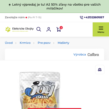
☀️ Letný výpredaj je tu! Až 50% zľavy na všetko pre vašich
miláčikov!
+421322601057
Zavolajte nám
(Po-Pi 7-15)
0
Menu
Úvod
Krmivo
Pre psov
Maškrty
Výrobca