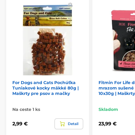
predchádzajúceho upozornenia. Obrázky majú len
ilustračný charakter.
Produkt je zaradený v kategóriách
Maškrty
Pamlsky a maškrty pre mačky
For Dogs and Cats Pochúťka
Fitmin For Life 
Tuniakové kocky mäkké 80g |
mrazom sušené
Maškrty pre psov a mačky
10x30g | Maškrty
Na ceste 1 ks
Skladom
2,99 €
23,99 €
Detail