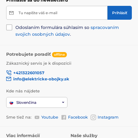
Prihláste sa do newsletteru
Tu napíšte váš e-mail
Prihlásiť
Energetická hodnota:
Odoslaním formulára súhlasím so
spracovaním
svojich osobných údajov
.
1 010 kcal/kg
Dávkovanie:
Potrebujete poradiť
offline
Zákaznický servis je k dispozícii
Hmotnosť
psa
1–3
3–6
6–12
+421322601057
(kg)
mesiace
mesiacov
mesiacov
info@elektricke-obojky.sk
100–200
200–300
Kde nás nájdete
M (10–25 kg)
300–400 g
g
g
Slovenčina
400–
500–600
L (25–45 kg)
600–800 g
500 g
g
Sme tiež na:
Youtube
Facebook
Instagram
600–
800–1
1 000–1
XL (45–90 kg)
800 g
000 g
200 g
Viac informácií
Naše služby