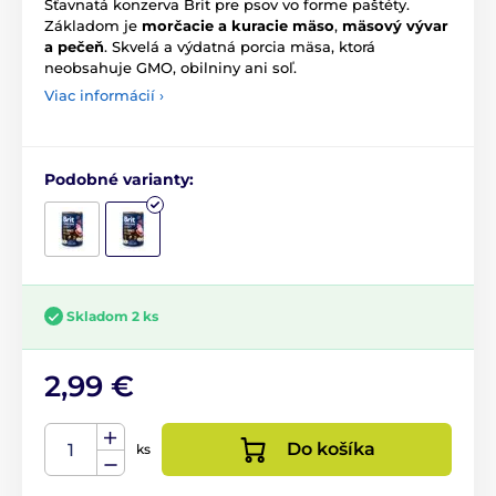
Šťavnatá konzerva Brit pre psov vo forme paštéty.
Základom je
morčacie a kuracie mäso
,
mäsový vývar
a pečeň
. Skvelá a výdatná porcia mäsa, ktorá
neobsahuje GMO, obilniny ani soľ.
Viac informácií ›
Podobné varianty:
Skladom 2 ks
2,99 €
Do košíka
ks