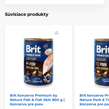
Súvisiace produkty
Zloženie:
Morčacie 36 %, morčací vývar 35,5 %, kuracie 22 %,
morčacia pečeň 4 %, harmanček 1 %, minerály 1 %,
lososový olej 0,5 %.
Analytické zložky:
Hrubý proteín 8 %, hrubý tuk 5,5 %, hrubá vláknina 0,4
%, hrubý popol 2,8 %, vlhkosť 78 %, vápnik 0,3 %, fosfor
Brit konzerva Premium by
Brit konzerva 
0,3 %, sodík 0,5 %.
Nature Fish & Fish Skin 800 g |
Nature Pork & T
Konzerva pre psov
Konzerva pre ps
Doplnkové látky na kg: