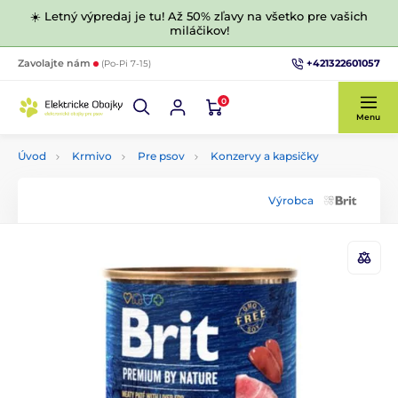
☀️ Letný výpredaj je tu! Až 50% zľavy na všetko pre vašich
miláčikov!
+421322601057
Zavolajte nám
(Po-Pi 7-15)
0
Menu
Úvod
Krmivo
Pre psov
Konzervy a kapsičky
Výrobca