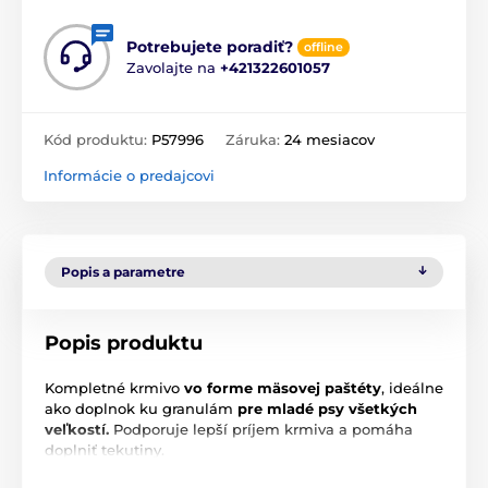
Potrebujete poradiť?
offline
Zavolajte na
+421322601057
Kód produktu:
P57996
Záruka:
24 mesiacov
Informácie o predajcovi
Popis a parametre
Popis produktu
Kompletné krmivo
vo forme mäsovej paštéty
, ideálne
ako doplnok ku granulám
pre mladé psy všetkých
veľkostí.
Podporuje lepší príjem krmiva a pomáha
doplniť tekutiny.