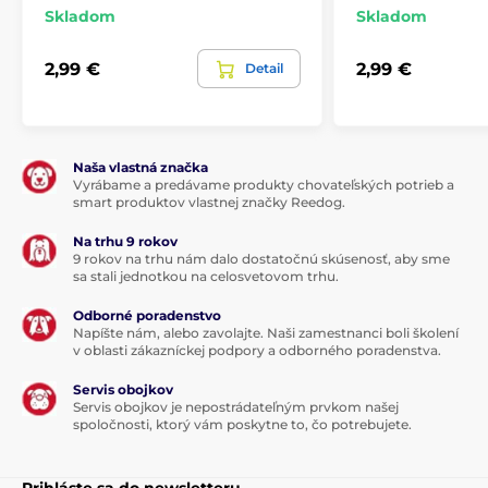
Skladom
Skladom
Vitamín D3 (E671) 200 IU, vitamín E (3a700) 100 mg,
2,99 €
2,99 €
Detail
zinok (3b606) 10 mg, železo (3b103) 8 mg, mangán
(3b502) 2 mg, jód (3b201) 0,5 mg, meď (3b405) 0,5 mg.
Naša vlastná značka
Vyrábame a predávame produkty chovateľských potrieb a
smart produktov vlastnej značky Reedog.
Na trhu 9 rokov
9 rokov na trhu nám dalo dostatočnú skúsenosť, aby sme
sa stali jednotkou na celosvetovom trhu.
Odborné poradenstvo
Napíšte nám, alebo zavolajte. Naši zamestnanci boli školení
v oblasti zákazníckej podpory a odborného poradenstva.
Servis obojkov
Servis obojkov je nepostrádateľným prvkom našej
spoločnosti, ktorý vám poskytne to, čo potrebujete.