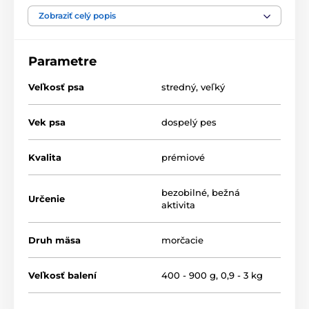
Benefity:
Zobraziť celý popis
pre mladé psy
Parametre
výborná stráviteľnosť a chuť
vyvážené množstvo živín, vitamínov a minerálov
Veľkosť psa
stredný
,
veľký
bez obilnín – bez sóje – bez GMO
Vek psa
zdroj omega-3 mastných kyselín
dospelý pes
upokojujúci harmanček
Kvalita
prémiové
bezobilné
,
bežná
Určenie
aktivita
Druh mäsa
morčacie
Veľkosť balení
400 - 900 g
,
0,9 - 3 kg