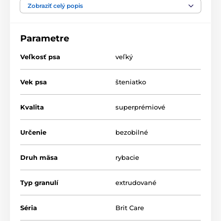
zvieraťa.
Zobraziť celý popis
Parametre
Veľkosť psa
veľký
Vek psa
šteniatko
Kvalita
superprémiové
Určenie
bezobilné
Druh mäsa
rybacie
Typ granulí
extrudované
Séria
Brit Care