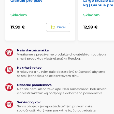
Granule pre psov
Large Muscle &a
kg | Granule pre
Skladom
Skladom
17,99 €
12,99 €
Detail
Naša vlastná značka
Vyrábame a predávame produkty chovateľských potrieb a
smart produktov vlastnej značky Reedog.
Na trhu 9 rokov
9 rokov na trhu nám dalo dostatočnú skúsenosť, aby sme
sa stali jednotkou na celosvetovom trhu.
Zloženie:
Odborné poradenstvo
Napíšte nám, alebo zavolajte. Naši zamestnanci boli školení
v oblasti zákazníckej podpory a odborného poradenstva.
Losos (52 %) (dehydrovaný losos, hydrolyzovaný losos),
Servis obojkov
zemiaky (26 %), kurací tuk, sušená jablčná dužina,
Servis obojkov je nepostrádateľným prvkom našej
lososový olej (3 %), prírodná aróma, pivovarské
spoločnosti, ktorý vám poskytne to, čo potrebujete.