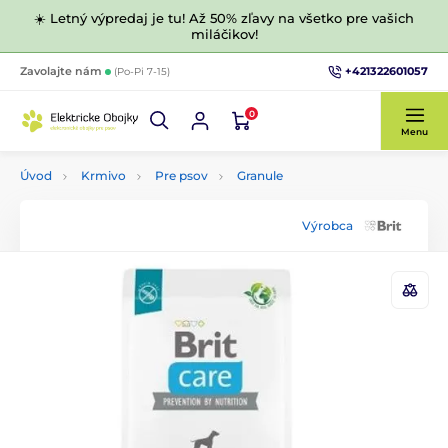
☀️ Letný výpredaj je tu! Až 50% zľavy na všetko pre vašich
miláčikov!
+421322601057
Zavolajte nám
(Po-Pi 7-15)
0
Menu
Úvod
Krmivo
Pre psov
Granule
Výrobca