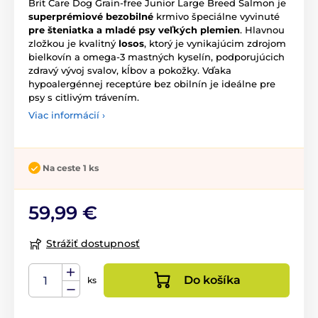
Brit Care Dog Grain-free Junior Large Breed Salmon je
superprémiové bezobilné
krmivo špeciálne vyvinuté
pre šteniatka a mladé psy veľkých plemien
. Hlavnou
zložkou je kvalitný
losos
, ktorý je vynikajúcim zdrojom
bielkovín a omega-3 mastných kyselín, podporujúcich
zdravý vývoj svalov, kĺbov a pokožky. Vďaka
hypoalergénnej receptúre bez obilnín je ideálne pre
psy s citlivým trávením.
Viac informácií ›
Na ceste 1 ks
59,99 €
Strážiť dostupnosť
Do košíka
ks