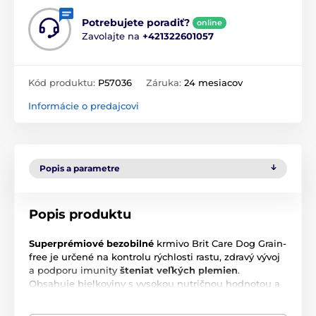
Potrebujete poradiť?
online
Zavolajte na
+421322601057
Kód produktu:
P57036
Záruka:
24 mesiacov
Informácie o predajcovi
Popis a parametre
Popis produktu
Superprémiové bezobilné
krmivo Brit Care Dog Grain-
free je určené na kontrolu rýchlosti rastu, zdravý vývoj
a podporu imunity
šteniat veľkých plemien
.
Obsahuje bielkoviny s vysokou nutričnou hodnotou a
mastné kyseliny na podporu zdravia srsti a pokožky,
mentálnych schopností a dokonalú telesnú kondíciu