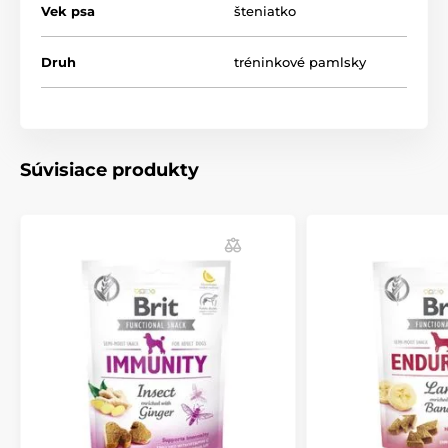
Vek psa
šteniatko
Druh
tréninkové pamlsky
Súvisiace produkty
Hlavné prednosti:
Udržiava optimálnu rovnováhu minerálov pre zdravý
rast. Obohatené o montmorillonit a vaječné
škrupiny pre ideálne vyváženie minerálov.
Bez obilnín & bez zemiakov
Fulvové kyseliny napomáhajú vstrebávaniu živín
Extrakt z cukrového melóna ako zdroj antioxidantov