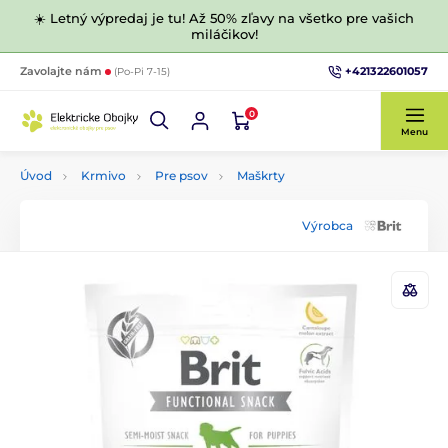
☀️ Letný výpredaj je tu! Až 50% zľavy na všetko pre vašich
miláčikov!
+421322601057
Zavolajte nám
(Po-Pi 7-15)
0
Menu
Úvod
Krmivo
Pre psov
Maškrty
Výrobca