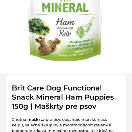
Brit Care Dog Functional
Snack Mineral Ham Puppies
150g | Maškrty pre psov
Chutná
maškrta
pre psy, obsahuje morskú riasu
kelpu, vaječné škrupiny a montmorillonit (zelený íl),
podporuje zdravú minerálnu rovnováhu a je ideálna