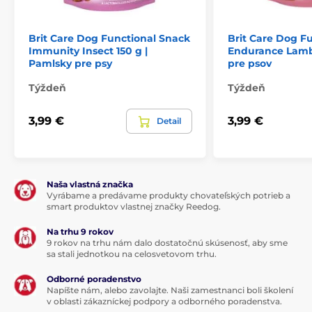
Kolagén podporujúci regeneráciu pohybového
aparátu
Brit Care Dog Functional Snack
Brit Care Dog F
Tyndalizované laktobacily pomáhajú udržiavať
Immunity Insect 150 g |
Endurance Lamb 
zdravú črevnú mikroflóru
Pamlsky pre psy
pre psov
Týždeň
Týždeň
Prečo kelpa?
3,99 €
3,99 €
Detail
Kelpa je výborným zdrojom
dôležitých minerálov a
stopových prvkov
nevyhnutných pre celkové zdravie,
najmä pre
trávenie
a
pružnosť a pevnosť kostí.
Je
bohatá na vitamíny, organicky viazané
Naša vlastná značka
makroelementy a mikroelementy, ktoré zabezpečujú
Vyrábame a predávame produkty chovateľských potrieb a
optimálnu úroveň minerálov pre zdravý rast šteniat.
smart produktov vlastnej značky Reedog.
Na trhu 9 rokov
9 rokov na trhu nám dalo dostatočnú skúsenosť, aby sme
Zloženie:
sa stali jednotkou na celosvetovom trhu.
Odborné poradenstvo
Napíšte nám, alebo zavolajte. Naši zamestnanci boli školení
Dehydrovaná šunka (26 %), tekvica (22 %), červená
v oblasti zákazníckej podpory a odborného poradenstva.
šošovica (16 %), tekutý zeleninový škrob (14 %), lososový