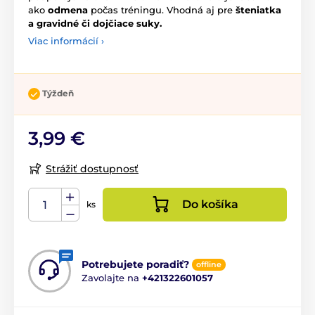
ako
odmena
počas tréningu. Vhodná aj pre
šteniatka
a gravidné či dojčiace suky.
Viac informácií ›
Týždeň
3,99 €
Strážiť dostupnosť
Do košíka
ks
Potrebujete poradiť?
offline
Zavolajte na
+421322601057