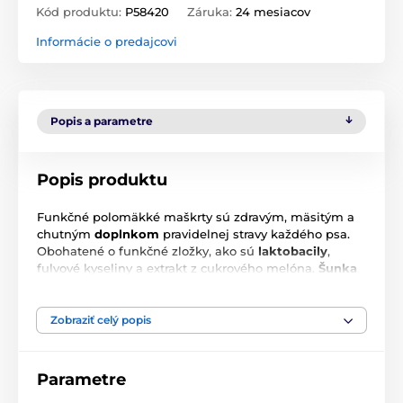
Kód produktu:
P58420
Záruka:
24 mesiacov
Informácie o predajcovi
Popis a parametre
Popis produktu
Funkčné polomäkké maškrty sú zdravým, mäsitým a
chutným
doplnkom
pravidelnej stravy každého psa.
Obohatené o funkčné zložky, ako sú
laktobacily
,
fulvové kyseliny a extrakt z cukrového melóna.
Šunka
je obohatená o
kelpu
. Maškrta je bezpečná pre
gravidné a dojčiace suky aj pre šteniatka počas ich
rastu.
Zobraziť celý popis
Parametre