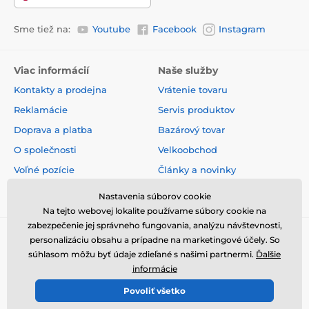
(3b504) 80 mg, meď (3b406) 18 mg, selén (3b8.10) 0,2
mg. Obsahuje konzervačné látky schválené EU:
Sme tiež na:
Youtube
Facebook
Instagram
kyselina citrónová (E 330), kyselina DL-jablčná (E 296).
Viac informácií
Naše služby
Metabolizovateľná energia:
Kontakty a prodejna
Vrátenie tovaru
Reklamácie
Servis produktov
3 025 kcal/kg
Doprava a platba
Bazárový tovar
O společnosti
Velkoobchod
Voľné pozície
Články a novinky
Dávkovanie:
Obchodné podmienky
Hodnotenia a recenzie
Nastavenia súborov cookie
Na tejto webovej lokalite používame súbory cookie na
Hmotnosť psa
Doporučená denná dávka
zabezpečenie jej správneho fungovania, analýzu návštevnosti,
(kg)
(ks)
personalizáciu obsahu a prípadne na marketingové účely. So
súhlasom môžu byť údaje zdieľané s našimi partnermi.
Ďalšie
< 10
5–10
informácie
10
10–15
Povoliť všetko
© 2026 www.elektricke-obojky.sk ⦁ E-shop vytvorila
SIMPLIA.cz