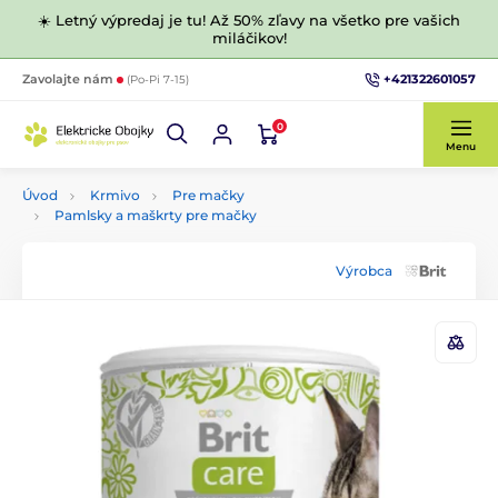
☀️ Letný výpredaj je tu! Až 50% zľavy na všetko pre vašich
miláčikov!
+421322601057
Zavolajte nám
(Po-Pi 7-15)
0
Menu
Úvod
Krmivo
Pre mačky
Pamlsky a maškrty pre mačky
Výrobca