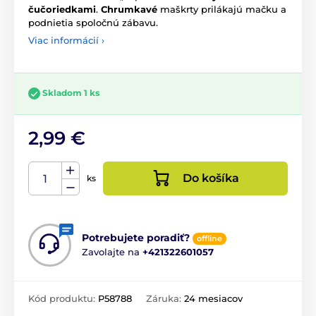
čučoriedkami
.
Chrumkavé
maškrty prilákajú mačku a
podnietia spoločnú zábavu.
Viac informácií ›
Skladom 1 ks
2,99 €
Do košíka
ks
Potrebujete poradiť?
offline
Zavolajte na
+421322601057
Kód produktu:
P58788
Záruka:
24 mesiacov