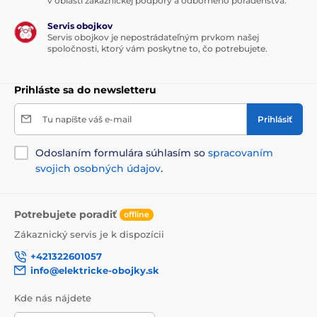
v oblasti zákazníckej podpory a odborného poradenstva.
Servis obojkov
Servis obojkov je nepostrádateľným prvkom našej
spoločnosti, ktorý vám poskytne to, čo potrebujete.
Prihláste sa do newsletteru
Tu napíšte váš e-mail
Prihlásiť
Odoslaním formulára súhlasím so
spracovaním
svojich osobných údajov
.
Potrebujete poradiť
offline
Zákaznický servis je k dispozícii
+421322601057
info@elektricke-obojky.sk
Kde nás nájdete