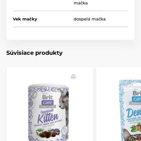
mačka
Vek mačky
dospelá mačka
Súvisiace produkty
Zloženie:
Dehydrovaná kuracia múčka (40 %), žltý hrášok, kurací
tuk (konzervovaný tokoferolmi, 8 %), batáty,
hydrolyzovaný kurací proteín (7 %), tapiokový škrob,
rakytník (4 %), čučoriedky (4 %), hydrolyzovaná kuracia
pečeň, lososový olej (2 %), ľanové semienko (1 %).