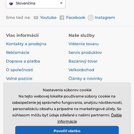
Slovenčina
Sme tiež na:
Youtube
Facebook
Instagram
Viac informácií
Naše služby
Kontakty a prodejna
Vrátenie tovaru
Reklamácie
Servis produktov
Doprava a platba
Bazárový tovar
O společnosti
Velkoobchod
Voľné pozície
Články a novinky
Obchodné podmienky
Hodnotenia a recenzie
Nastavenia súborov cookie
Na tejto webovej lokalite používame súbory cookie na
zabezpečenie jej správneho fungovania, analýzu návštevnosti,
personalizáciu obsahu a prípadne na marketingové účely. So
súhlasom môžu byť údaje zdieľané s našimi partnermi.
Ďalšie
informácie
Povoliť všetko
© 2026 www.elektricke-obojky.sk ⦁ E-shop vytvorila
SIMPLIA.cz