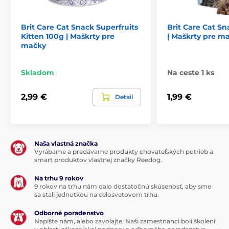
Analytické zložky:
Hrubý proteín 35 %, obsah tuku 15 %, vlhkosť 10 %,
Brit Care Cat Snack Superfruits
Brit Care Cat S
hrubý popol 6,6 %, hrubá vláknina 1,5 %, vápnik 1 %,
Kitten 100g | Maškrty pre
| Maškrty pre m
mačky
fosfor 0,8 %, sodík 0,3 %
Ideálne podávajte z ruky ako odmenu a maškrtu, aby
Skladom
Na ceste 1 ks
ste si užili chvíle spoločného pokoja a oddychu.
2,99 €
1,99 €
Detail
Technické špecifikácie sa môžu zmeniť bez
predchádzajúceho upozornenia. Obrázky majú len
ilustračný charakter.
Naša vlastná značka
Vyrábame a predávame produkty chovateľských potrieb a
smart produktov vlastnej značky Reedog.
Produkt je zaradený v kategóriách
Na trhu 9 rokov
Pamlsky a maškrty pre mačky
Mačka
9 rokov na trhu nám dalo dostatočnú skúsenosť, aby sme
sa stali jednotkou na celosvetovom trhu.
Odborné poradenstvo
Napíšte nám, alebo zavolajte. Naši zamestnanci boli školení