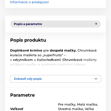
Informácie o predajcovi
Popis a parametre
Popis produktu
Doplnkové krmivo
pre
dospelé mačky.
Chrumkavá
kuracia maškrta so „superfruits“ –
s
rakytníkom
a
čučoriedkami
.
Chrumkavé
maškrty
prilákajú mačku a podnietia spoločnú zábavu.
Zobraziť celý popis
Parametre
Pre mačky
,
Malá mačka
,
Veľkosť
Stredná mačka
,
Veľká