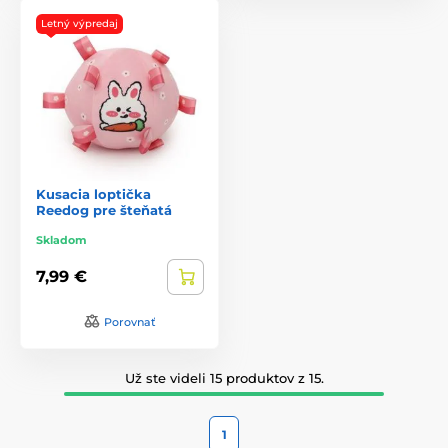
Letný výpredaj
Kusacia loptička
Reedog pre šteňatá
Skladom
7,99 €
Porovnať
Už ste videli 15 produktov z 15.
1