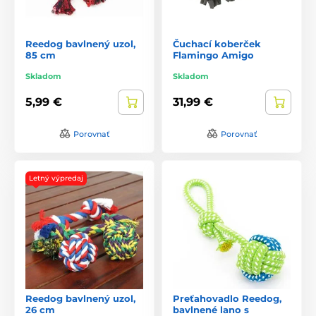
Reedog bavlnený uzol,
Čuchací koberček
85 cm
Flamingo Amigo
Skladom
Skladom
5,99 €
31,99 €
Porovnať
Porovnať
Letný výpredaj
Reedog bavlnený uzol,
Preťahovadlo Reedog,
26 cm
bavlnené lano s