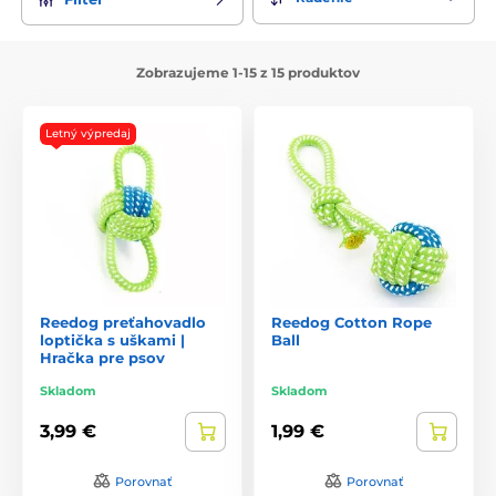
Zobrazujeme 1-15 z 15 produktov
Letný výpredaj
Reedog preťahovadlo
Reedog Cotton Rope
loptička s uškami |
Ball
Hračka pre psov
Skladom
Skladom
3,99 €
1,99 €
Porovnať
Porovnať