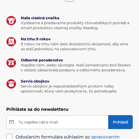
Naša vlastná značka
Vyrábame a predávame produkty chovateľských potrieb a
smart produktov vlastnej značky Reedog.
Na trhu 9 rokov
9 rokov na trhu nám dalo dostatočnú skúsenosť, aby sme
sa stali jednotkou na celosvetovom trhu.
Odborné poradenstvo
Napíšte nám, alebo zavolajte. Naši zamestnanci boli školení
v oblasti zákazníckej podpory a odborného poradenstva.
Servis obojkov
Servis obojkov je nepostrádateľným prvkom našej
spoločnosti, ktorý vám poskytne to, čo potrebujete.
Prihláste sa do newsletteru
Tu napíšte váš e-mail
Prihlásiť
Odoslaním formulára súhlasím so
spracovaním