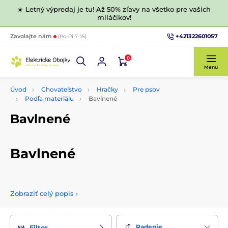
☀️ Letný výpredaj je tu! Až 50% zľavy na všetko pre vašich
miláčikov!
+421322601057
Zavolajte nám
(Po-Pi 7-15)
0
Menu
Úvod
Chovateľstvo
Hračky
Pre psov
Podľa materiálu
Bavlnené
Bavlnené
Bavlnené
Vyberte si z našej ponuky bavlnených hračiek, ktorú sme pre
vás pripravili. Nájdete tu len kvalitné a odolné hračky pre
Zobraziť celý popis
›
vašich štvornohých miláčikov.
Radenie
Filter