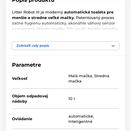
Popis produktu
Litter Robot III je moderný
automatická toaleta pre
menšie a stredne veľké mačky
. Patentovaný proces
začne hygienu automaticky, akonáhle váhový senzor
zaznamená aktivitu mačky. Sito vnútri toalety odvedie
nečistoty do výsuvného odpadového boxu. Zbaví váš
domov zápachu a vás nepríjemné manipulácia s
nehygienickým odpadom. Bez rozhádzaného
Zobraziť celý popis
podstielky, zápachu a kontaminácia ušetrí Litter Robot
III vaše starosti s mačacie hygienou! Automatické
ovládanie aj ovládanie cez mobilnú aplikáciu zaistí, že
Parametre
o čistotu vášho maznáčika bude postarané, aj keď sa
vzdialite.
Malá mačka
,
Stredná
Veľkosť
mačka
Objem odpadovej
10 l
nádoby
automatické
,
Ovládanie
Inteligentné