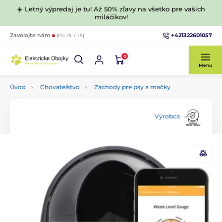
☀️ Letný výpredaj je tu! Až 50% zľavy na všetko pre vašich
miláčikov!
+421322601057
Zavolajte nám
(Po-Pi 7-15)
0
Menu
Úvod
Chovateľstvo
Záchody pre psy a mačky
Výrobca