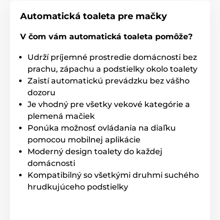
Celkové rozmery
: 74,93 x 61,6 x 68x58,
rozmery
vchode
: 12,7 x 31x75 x 40,64
Automatická toaleta pre mačky
V čom vám automatická toaleta pomôže?
Udrží príjemné prostredie domácnosti bez
prachu, zápachu a podstielky okolo toalety
Zaistí automatickú prevádzku bez vášho
dozoru
Je vhodný pre všetky vekové kategórie a
plemená mačiek
Ponúka možnosť ovládania na diaľku
pomocou mobilnej aplikácie
Moderný design toalety do každej
domácnosti
Kompatibilný so všetkými druhmi suchého
Mobilná aplikácia
hrudkujúceho podstielky
Upratovací cyklus je novo možné
zapnúť cez cez
mobilnú aplikáciu,
alebo režim spustiť manuálne.