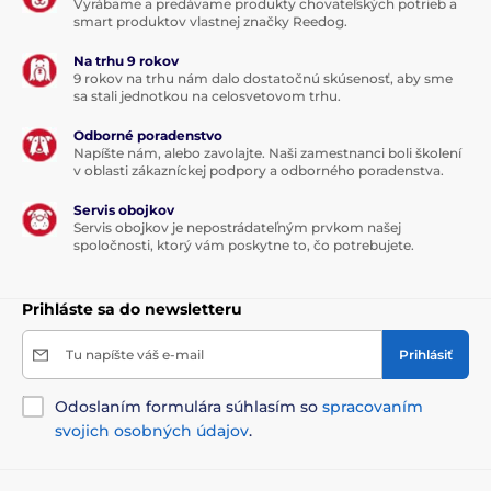
Vyrábame a predávame produkty chovateľských potrieb a
úsporu energie. Cyklus trvá 8 hodín a v priebehu
smart produktov vlastnej značky Reedog.
každých 24 hodín sa pravidelne opakuje. Spánkový
režim je možné vynechať. Po uplynutí kľudového
Na trhu 9 rokov
9 rokov na trhu nám dalo dostatočnú skúsenosť, aby sme
režimu vykoná jednotka automaticky cyklus
sa stali jednotkou na celosvetovom trhu.
samočistenia a vy tak nemusíte na prevádzku
dohliadať. Zariadenie postačí zapojiť pomocou
Odborné poradenstvo
sieťového adaptéra. Automatický cyklus samočistenia
Napíšte nám, alebo zavolajte. Naši zamestnanci boli školení
sa začne každé 3, 7 alebo 15 minút podľa vášho
v oblasti zákazníckej podpory a odborného poradenstva.
nastavenia. Jednoducho si vyberiete, ktoré nastavenie
najlepšie zodpovedá vašim požiadavkám!
Servis obojkov
Servis obojkov je nepostrádateľným prvkom našej
spoločnosti, ktorý vám poskytne to, čo potrebujete.
Prihláste sa do newsletteru
Tu napíšte váš e-mail
Prihlásiť
Odoslaním formulára súhlasím so
spracovaním
svojich osobných údajov
.