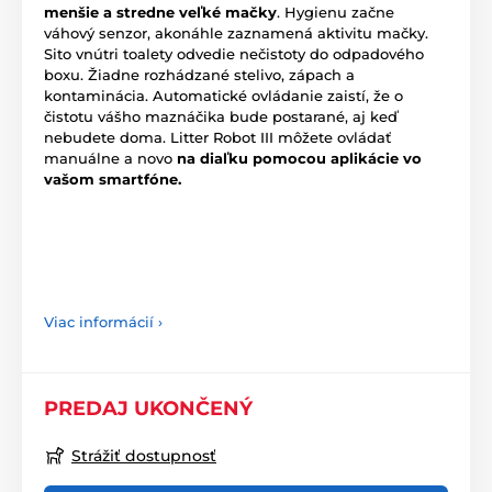
menšie a stredne veľké mačky
. Hygienu začne
váhový senzor, akonáhle zaznamená aktivitu mačky.
Sito vnútri toalety odvedie nečistoty do odpadového
boxu. Žiadne rozhádzané stelivo, zápach a
kontaminácia. Automatické ovládanie zaistí, že o
čistotu vášho maznáčika bude postarané, aj keď
nebudete doma. Litter Robot III môžete ovládať
manuálne a novo
na diaľku pomocou aplikácie vo
vašom smartfóne.
Viac informácií ›
PREDAJ UKONČENÝ
Strážiť dostupnosť