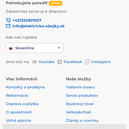
Potrebujete poradiť
offline
Zákaznický servis je k dispozícii
+421322601057
info@elektricke-obojky.sk
Kde nás nájdete
Slovenčina
Sme tiež na:
Youtube
Facebook
Instagram
Aplikácie na stiahnutie
pre
Android
:
Viac informácií
Naše služby
Mobilná
aplikácia
je kompatibilný
s mobilnými
zariadeniami
Apple
s
iOS
9.0 alebo
vyšším a
Kontakty a prodejna
Vrátenie tovaru
mobilnými zariadeniami
Android
6.0
alebo
vyššími
.
Reklamácie
Servis produktov
Doprava a platba
Bazárový tovar
O společnosti
Velkoobchod
Voľné pozície
Články a novinky
Obchodné podmienky
Hodnotenia a recenzie