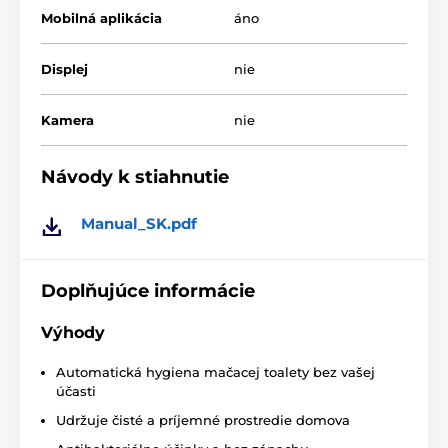
Mobilná aplikácia
áno
Displej
nie
Kamera
nie
Návody k stiahnutie
Hlavné funkcie
Manual_SK.pdf
Automatická
hygiena
s
toaletou
pre
mačky
Litter
Robot
III
znamená
upratovanie
použitého
podstielky
Doplňujúce informácie
bez vašej
účasti
.
Už žiadna
nepríjemná
manipulácia
s
kontaminovaným odpadom
v
oblakoch
prachu
,
Výhody
ani
nepríjemný
zápach
.
Iba
svieži
domov
!
Automatická hygiena mačacej toalety bez vašej
účasti
Odvedie nečistoty i zápach
- Kontaminované
Udržuje čisté a príjemné prostredie domova
stelivo sa počas patentovaného procesu sanity
oddelí špeciálnym sitom od čistého podstielky.