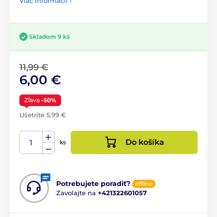
Viac informácií ›
Skladom 9 ks
11,99 €
6,00 €
Zľava
-50%
Ušetríte 5,99 €
Do košíka
ks
Potrebujete poradiť?
offline
Zavolajte na
+421322601057