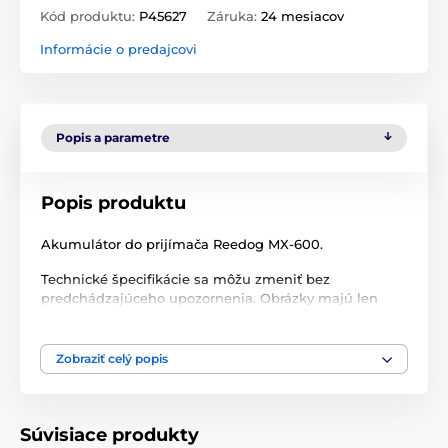
Kód produktu:
P45627
Záruka:
24 mesiacov
Informácie o predajcovi
Popis a parametre
Popis produktu
Akumulátor do prijímača Reedog MX-600.
Technické špecifikácie sa môžu zmeniť bez
predchádzajúceho upozornenia. Obrázky majú len
ilustračný charakter.
Zobraziť celý popis
Produkt je zaradený v kategóriách
Akumulátory
% Príslušenstvo
Súvisiace produkty