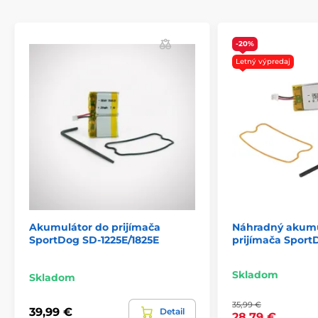
-20%
Letný výpredaj
Akumulátor do prijímača
Náhradný akumu
SportDog SD-1225E/1825E
prijímača Spor
Skladom
Skladom
35,99 €
39,99 €
Detail
28,79 €