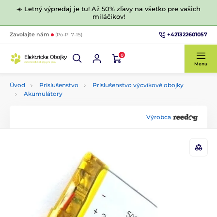
☀️ Letný výpredaj je tu! Až 50% zľavy na všetko pre vašich
miláčikov!
+421322601057
Zavolajte nám
(Po-Pi 7-15)
0
Menu
Úvod
Príslušenstvo
Príslušenstvo výcvikové obojky
Akumulátory
Výrobca