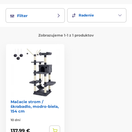
Radenie
Filter
Zobrazujeme 1-1 z 1 produktov
Mačacie strom /
škrabadlo, modro-biela,
154 cm
10 dní
137,99 €