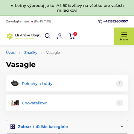
☀️ Letný výpredaj je tu! Až 50% zľavy na všetko pre vašich
miláčikov!
+421322601057
Zavolajte nám
(Po-Pi 7-15)
0
Menu
Úvod
Značky
Vasagle
Vasagle
Pelechy a búdy
1
Chovateľstvo
1
Zobraziť ďalšie kategórie