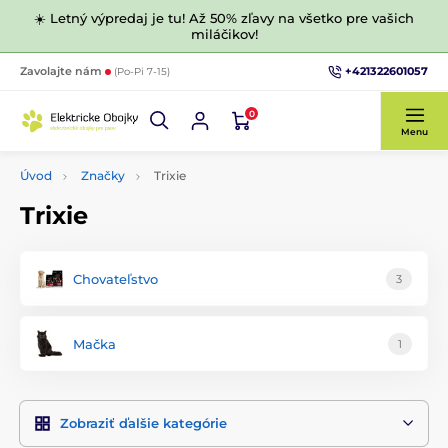
☀️ Letný výpredaj je tu! Až 50% zľavy na všetko pre vašich
miláčikov!
+421322601057
Zavolajte nám
(Po-Pi 7-15)
0
Menu
Úvod
Značky
Trixie
Trixie
Chovateľstvo
3
Mačka
1
Zobraziť ďalšie kategórie