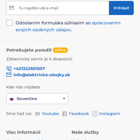
Tu napíšte váš e-mail
Prihlásiť
Odoslaním formulára súhlasím so
spracovaním
svojich osobných údajov
.
Potrebujete poradiť
offline
Zákaznický servis je k dispozícii
+421322601057
info@elektricke-obojky.sk
Kde nás nájdete
Slovenčina
Sme tiež na:
Youtube
Facebook
Instagram
Viac informácií
Naše služby