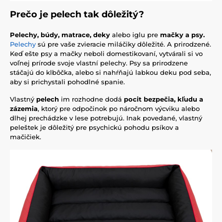
Prečo je pelech tak dôležitý?
Pelechy, búdy, matrace, deky
alebo iglu pre
mačky a psy.
Pelechy
sú pre vaše zvieracie miláčiky dôležité. A prirodzené.
Keď ešte psy a mačky neboli domestikovaní, vytvárali si vo
voľnej prírode svoje vlastní pelechy. Psy sa prirodzene
stáčajú do klbôčka, alebo si nahŕňajú labkou deku pod seba,
aby si prichystali pohodlné spanie.
Vlastný
pelech
im rozhodne dodá
pocit bezpečia, kľudu a
zázemia
, ktorý pre odpočinok po náročnom výcviku alebo
dlhej prechádzke v lese potrebujú. Inak povedané, vlastný
peleštek je dôležitý pre psychickú pohodu psíkov a
mačičiek.