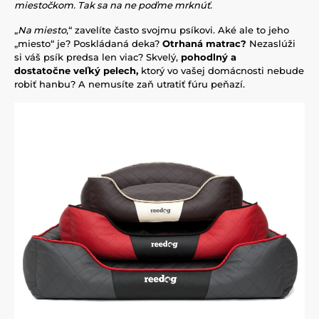
miestočkom. Tak sa na ne poďme mrknúť.
„
Na miesto
,“ zavelíte často svojmu psíkovi. Aké ale to jeho
„miesto“ je? Poskládaná deka?
Otrhaná
matrac?
Nezaslúži
si váš psík predsa len viac? Skvelý,
pohodlný a
dostatočne veľký pelech,
ktorý vo vašej domácnosti nebude
robiť hanbu? A nemusíte zaň utratiť fúru peňazí.