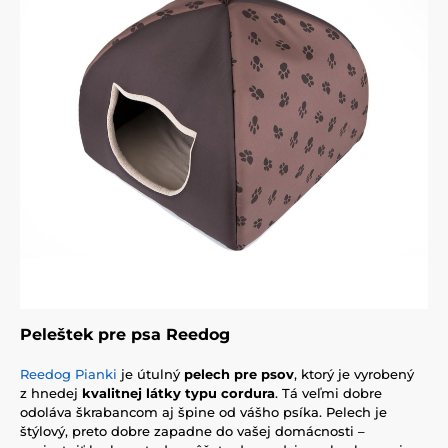
Peleštek pre psa Reedog
Reedog Pianki
je útulný
pelech pre psov
, ktorý je vyrobený
z hnedej
kvalitnej látky typu cordura
. Tá veľmi dobre
odoláva škrabancom aj špine od vášho psíka. Pelech je
štýlový, preto dobre zapadne do vašej domácnosti –