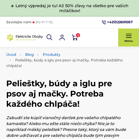
☀️ Letný výpredaj je tu! Až 50% zľavy na všetko pre vašich
miláčikov!
+421322601057
Zavolajte nám
(Po-Pi 7-15)
0
Menu
Úvod
Blog
Produkty
Pelieštky, búdy a iglu pre psov aj mačky. Potreba každého
chlpáča!
Pelieštky, búdy a iglu pre
psov aj mačky. Potreba
každého chlpáča!
Zabudli ste kúpiť vianočný darček pre vašeho chlpatého
kamaráta? Alebo mu ešte stále niečo chýba? Nie je to
napríklad mäkký peleštek? Presne taký, ktorý sa vám bude
dobre udržiavať a pre vašeho chlpáča bude tým pravým