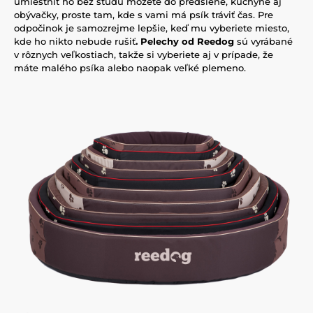
umiestniť ho bez studu môžete do predsiene, kuchyne aj
obývačky, proste tam, kde s vami má psík tráviť čas. Pre
odpočinok je samozrejme lepšie, keď mu vyberiete miesto,
kde ho nikto nebude rušiť
. Pelechy od Reedog
sú vyrábané
v rôznych veľkostiach, takže si vyberiete aj v prípade, že
máte malého psíka alebo naopak veľké plemeno.