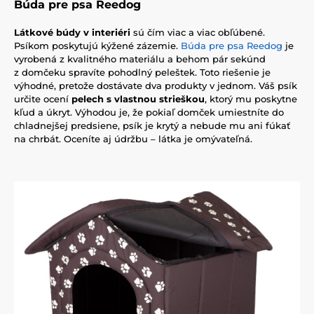
Búda pre psa Reedog
Látkové búdy v interiéri
sú čím viac a viac obľúbené.
Psíkom poskytujú kýžené zázemie.
Búda pre psa Reedog
je
vyrobená z kvalitného materiálu a behom pár sekúnd
z domčeku spravíte pohodlný peleštek. Toto riešenie je
výhodné, pretože dostávate dva produkty v jednom. Váš psík
určite ocení
pelech s vlastnou strieškou
, ktorý mu poskytne
kľud a úkryt. Výhodou je, že pokiaľ domček umiestníte do
chladnejšej predsiene, psík je krytý a nebude mu ani fúkať
na chrbát. Oceníte aj údržbu – látka je omývateľná.