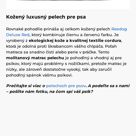
Kožený luxusný pelech pre psa
Rovnaké pohodlie prináša aj celkom kožený pelech
Reedog
Deluxe Red
, ktorý kombinuje čiernu a červenú farbu. Je
vyrobený z
ekologickej kože a kvalitnej textílie cordura
,
ktorá je odolná proti škrabancom vášho chlpáča. Poťah
matraca sa snadno čistí alebo perie v práčke. Tento
m
olitanový matrac pelechu
je pohodlný a vhodný aj pre
psíkov, ktorý majú problémy s nožičkami, pretože matrac je
nízky, ale zároveň dostatočne vysoký, tak aby zaručil
pohodlný spánok vášmu psíkovi.
Prečítajte si viac o
pelechoch pre psov
. A podeľte sa s nami
– pošlite nám fotku, na čom spí váš psík?