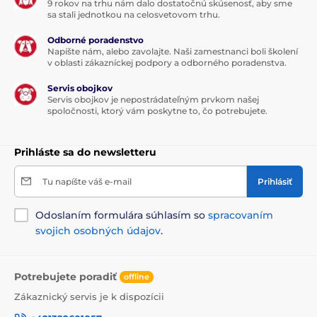
9 rokov na trhu nám dalo dostatočnú skúsenosť, aby sme
sa stali jednotkou na celosvetovom trhu.
Odborné poradenstvo
Napíšte nám, alebo zavolajte. Naši zamestnanci boli školení
v oblasti zákazníckej podpory a odborného poradenstva.
Servis obojkov
Servis obojkov je nepostrádateľným prvkom našej
spoločnosti, ktorý vám poskytne to, čo potrebujete.
Prihláste sa do newsletteru
Tu napíšte váš e-mail
Prihlásiť
Odoslaním formulára súhlasím so
spracovaním
svojich osobných údajov
.
Potrebujete poradiť
offline
Zákaznický servis je k dispozícii