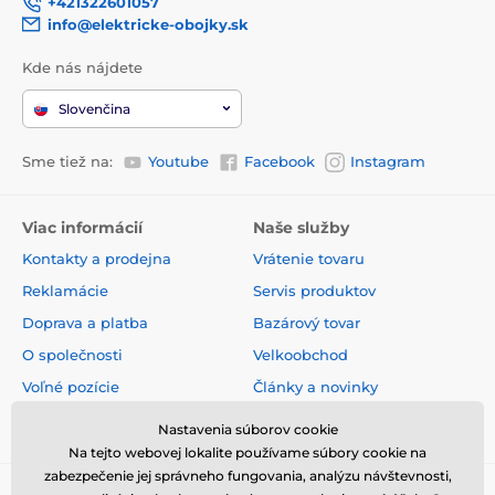
+421322601057
info@elektricke-obojky.sk
Kde nás nájdete
Slovenčina
Sme tiež na:
Youtube
Facebook
Instagram
Viac informácií
Naše služby
Kontakty a prodejna
Vrátenie tovaru
Reklamácie
Servis produktov
Doprava a platba
Bazárový tovar
O společnosti
Velkoobchod
Voľné pozície
Články a novinky
Obchodné podmienky
Hodnotenia a recenzie
Nastavenia súborov cookie
Na tejto webovej lokalite používame súbory cookie na
zabezpečenie jej správneho fungovania, analýzu návštevnosti,