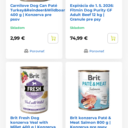
Carnilove Dog Can Paté
Expirácia do 1. 5. 2026:
Turkey&Reindeer&Wildboar
Fitmin Dog Purity GF
400 g | Konzerva pre
Adult Beef 12 kg |
psov
Granule pre psy
Skladom
Skladom
2,99 €
74,99 €
Porovnať
Porovnať
Brit Fresh Dog
Brit konzerva Paté &
konzerva Veal with
Meat Salmon 800 g |
Millet 400 g | Konzerva
Konzerva pre psov