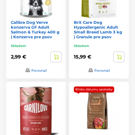
Calibra Dog Verve
Brit Care Dog
konzerva GF Adult
Hypoallergenic Adult
Salmon & Turkey 400 g
Small Breed Lamb 3 kg
| Konzerva pre psov
| Granule pre psov
Skladom
Skladom
2,99 €
15,99 €
Porovnať
Porovnať
Blízko dátumu spotreby