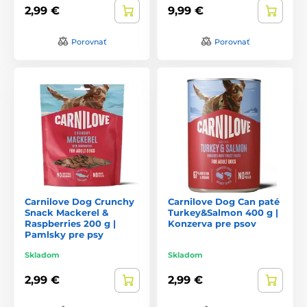
2,99 €
9,99 €
Porovnať
Porovnať
Carnilove Dog Crunchy
Carnilove Dog Can paté
Snack Mackerel &
Turkey&Salmon 400 g |
Raspberries 200 g |
Konzerva pre psov
Pamlsky pre psy
Skladom
Skladom
2,99 €
2,99 €