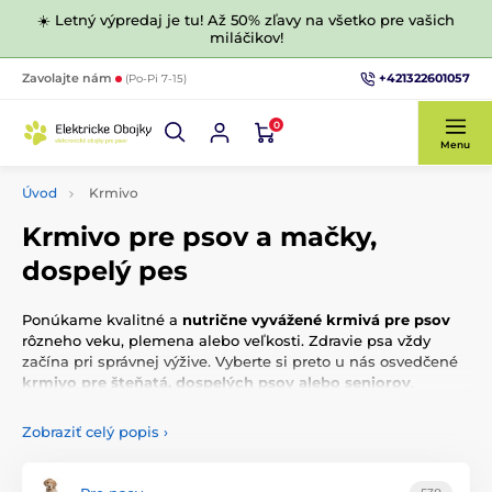
☀️ Letný výpredaj je tu! Až 50% zľavy na všetko pre vašich
miláčikov!
+421322601057
Zavolajte nám
(Po-Pi 7-15)
0
Menu
Úvod
Krmivo
Krmivo pre psov a mačky,
dospelý pes
Ponúkame kvalitné a
nutrične vyvážené krmivá pre psov
rôzneho veku, plemena alebo veľkosti. Zdravie psa vždy
začína pri správnej výžive. Vyberte si preto u nás osvedčené
krmivo pre šteňatá, dospelých psov alebo seniorov
.
Zobraziť celý popis
›